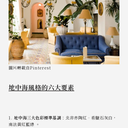
圖片轉載自Pinterest
地中海風格的六大要素
1.
地中海三大色彩標準基調
：北非赤陶紅‧希臘石灰白，
南法黃紅藍綠 。