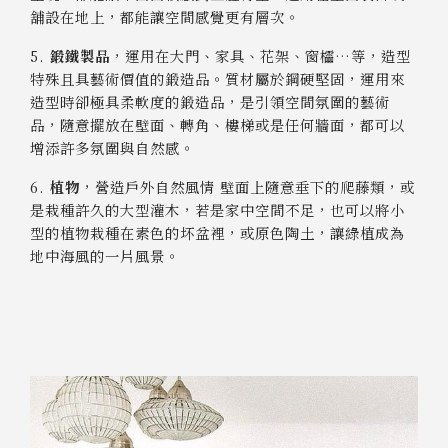
舖設在地上，都能讓空間感覺更有層次。
5.
鍛鐵製品
，運用在大門、家具、花架、窗櫺…等，造型
特殊且具藝術價值的鍛造品。質材屬於鋼硬堅固，運用來
造型時卻極具柔軟度的鍛造品，是引領空間氛圍的藝術
品，隨意擺放在壁面、轉角、樓梯或是任何牆面，都可以
增添許多氛圍與自然感。
6.
植物
，營造戶外自然風情 壁面上隨意垂下的爬藤類，或
是栽種許久的大型灌木，若是家中空間不足，也可以將小
型的植物栽種在素色的坏盆裡，或原色陶土，讓綠植成為
地中海風的一片風景。