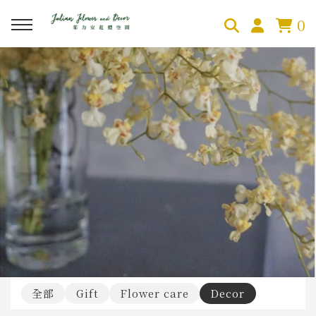
0
回主選單
回主選單
回主選單
關於茱力安
花禮商店
空間陳設
About Julian
茱力安花禮
知名建案案例
服務內容
傢飾品
商業空間佈置
空間擺拍佈置
全部
Gift
Flower care
Decor