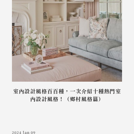
參
室內設計風格百百種，一次介紹十種熱門室
內設計風格！（鄉村風格篇）
2024 Jan 09
2