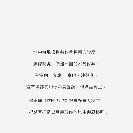
地中海風格軟裝也會採用低彩度、
線條簡潔、修邊渾圓的木質傢具。
在室內，窗簾、 桌巾、沙發套、
燈罩等都使用低彩度色調、棉織品為主。
讓崇尚自然的你也能把喜好搬入家中，
一起試著打造出專屬於你的地中海風格吧！