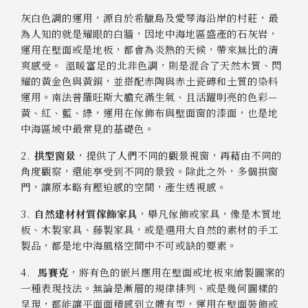
灰白色調的運用，源自於希臘島及愛琴海沿岸的村莊，最
為人知的就是耀眼的白牆，因地中海地區盛產的石灰岩，
運用在壁面或是地板，都會為炎熱的天候，帶來無比的清
爽感受。 溫暖富足的北非色調，則是混合了天然木質、閃
耀的黃金色與黃銅，並搭配赤陶與赤土瓷磚和土質的染料
運用。南法普羅旺斯大膽充滿生氣、且活躍明亮的色彩—
黃、紅、藍、綠，運用在傢飾布與壁面窗的漆面，也是地
中海區域中最常見的基礎色。
2.
拱型窗景
，提供了人們不同的觀景視窗，再藉由不同的
角度觀察，還能享受到不同的景致。除此之外，多個拱窗
門，讓原本略有壓迫感的空間，產生透視感。
3.
自然建材材質傢飾家具
，舉凡傢飾或家具，像是木質地
板、木製家具、藤製家具，或是選用大自然的素材的手工
製品，都是地中海風格空間中不可或缺的要素。
4.
馬賽克
，將有色的嵌片應用在壁面或地板來繪製圖案的
一種表現技法。無論是漸層的規律排列、或是幾何圖樣的
呈現，都能讓平面面積感到立體有型，運用在壁面裝飾或