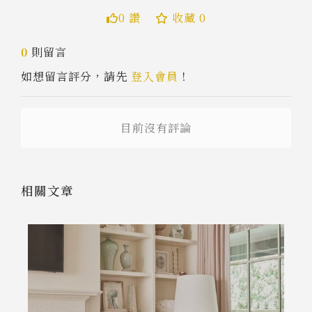
0 讚
收藏 0
送出
0
則留言
如想留言評分，請先
登入會員
！
目前沒有評論
相關文章