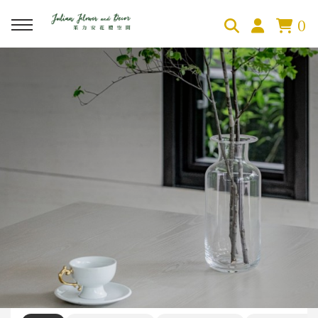
0
回主選單
回主選單
回主選單
關於茱力安
花禮商店
空間陳設
About Julian
茱力安花禮
知名建案案例
服務內容
傢飾品
商業空間佈置
空間擺拍佈置